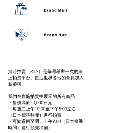
Brand Mall​
Brand Hub​
Real Time Auction 實時拍
賣
實時拍賣（RTA）是每週舉辦一次的線
上拍賣平台。歡迎世界各地的會員加入
並參與。
我們在實施拍賣中展示的所有商品：
・售價高於50,000日元
・每週二上午10:00至下午5:00左右
（日本標準時間）進行拍賣
・可於週四至週二上午9:00（日本標準
時間）進行預先出價。