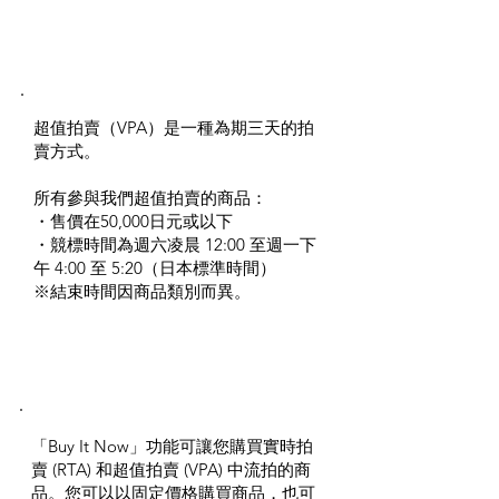
Value price auction 超值
拍賣
超值拍賣（VPA）是一種為期三天的拍
賣方式。
所有參與我們超值拍賣的商品：
・售價在50,000日元或以下
・競標時間為週六凌晨 12:00 至週一下
午 4:00 至 5:20（日本標準時間）
※結束時間因商品類別而異。
Buy It Now
「Buy It Now」功能可讓您購買實時拍
賣 (RTA) 和超值拍賣 (VPA) 中流拍的商
品。您可以以固定價格購買商品，也可