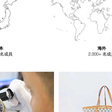
本
海外
+ 名成員
2,000+
名成