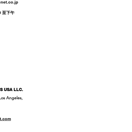
net.co.jp
0 至下午
 USA LLC.
 Los Angeles,
t.com