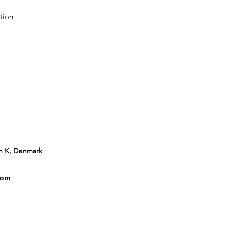
tion
vn K, Denmark
com