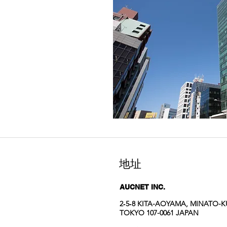
地址
AUCNET INC.
2‐5‐8 KITA-AOYAMA, MINATO-K
TOKYO 107-0061 JAPAN