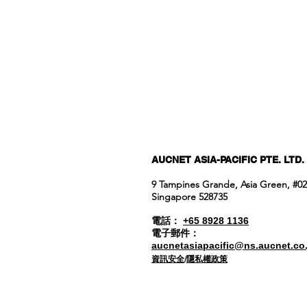
AUCNET ASIA-PACIFIC PTE. LTD.
9 Tampines Grande, Asia Green, #02
Singapore 528735
電話：
+65 8928 1136
電子郵件：
aucnetasiapacific@ns.aucnet.co.
資訊安全
/
隱私權政策