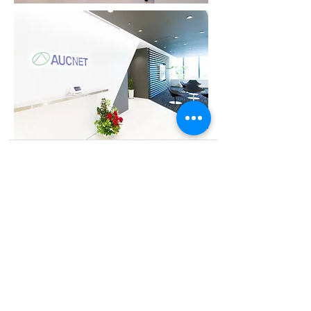
We have a dedicated team handling Auction
related issues. If you want to know more about
our Auction Platform or are facing any issues with
your Auction , please contact us and we will
make sure to get back to you within 24 hours !
CONTACT US
SIGN UP
Do Not Sell My Personal Information
주소
AUCNET INC.
2‐5‐8 KITA-AOYAMA, MINATO-KU