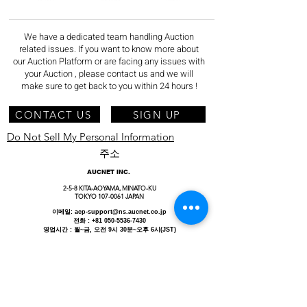
We have a dedicated team handling Auction
related issues. If you want to know more about
our Auction Platform or are facing any issues with
your Auction , please contact us and we will
make sure to get back to you within 24 hours !
CONTACT US
SIGN UP
Do Not Sell My Personal Information
주소
AUCNET INC.
2‐5‐8 KITA-AOYAMA, MINATO-KU
TOKYO
107-0061
JAPAN
이메일:
acp-support@ns.aucnet.co.jp
전화 :
+81 050-5536-7430
영업시간 : 월~금, 오전 9시 30분~오후 6시(JST)
정보 보안
/
개인정보
보호정책
AUCNET CONSUMER PRODUCTS USA LLC.
12130 Millennium Drive Suite 300, Los Angeles, CA
90094